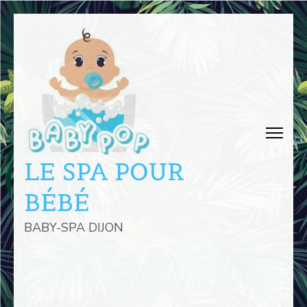
Aller
au
contenu
(Pressez
Entrée)
LE SPA POUR
BÉBÉ
BABY-SPA DIJON