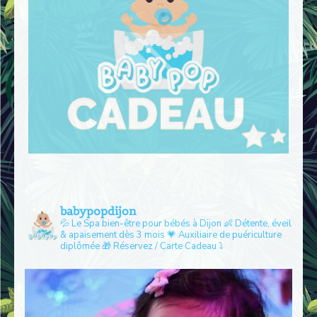
babypopdijon
💦 Le Spa bien-être pour bébés à Dijon
👶 Détente, éveil
& apaisement dès 3 mois
💗 Auxiliaire de puériculture
diplômée
🎁 Réservez / Carte Cadeau ⤵️