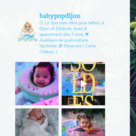
babypopdijon
💦 Le Spa bien-être pour bébés à
Dijon
👶 Détente, éveil &
apaisement dès 3 mois
💗
Auxiliaire de puériculture
diplômée
🎁 Réservez / Carte
Cadeau ⤵️