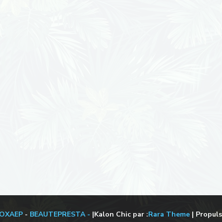
OXAEP
-
BEAUTEPRESTA -
|Kalon Chic par :
Rara Theme
| Propuls